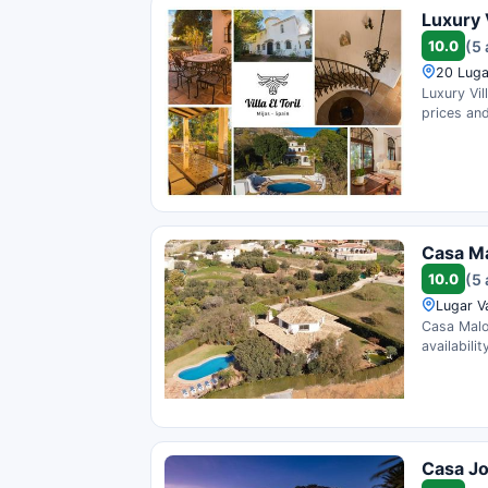
Luxury V
10.0
(5 
20 Luga
Luxury Vil
prices and
Casa Ma
10.0
(5 
Lugar V
Casa Malo
availability
Casa J