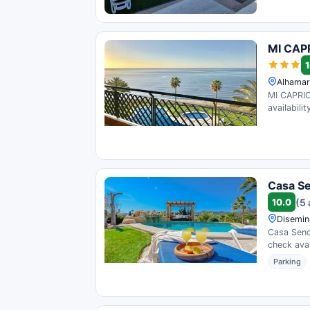
MI CAPR
1
Alhamar
MI CAPRIC
availabili
Casa Se
10.0
(5 
Disemin
Casa Senor
check avail
Parking