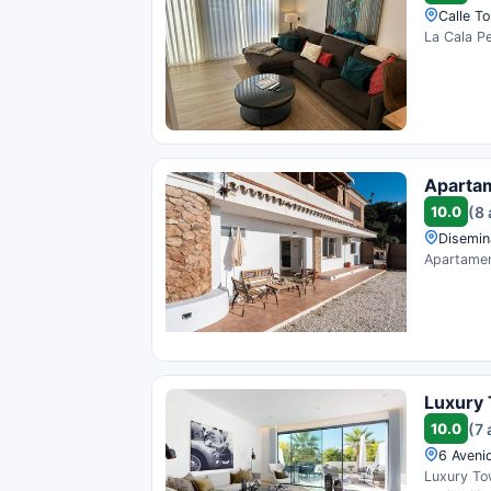
Calle To
La Cala Pe
Aparta
10.0
(8 
Disemin
Apartament
Luxury 
10.0
(7 
6 Aveni
Luxury Tow