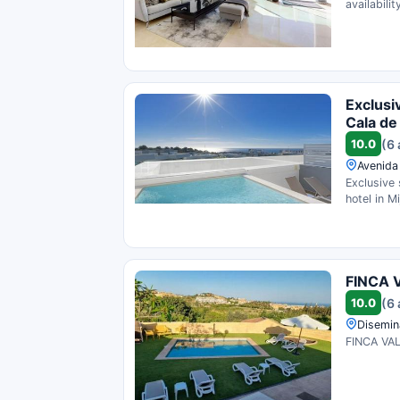
availability
Exclusi
Cala de
10.0
(6 
Avenida
Exclusive 
hotel in M
FINCA 
10.0
(6 
Disemin
FINCA VALE