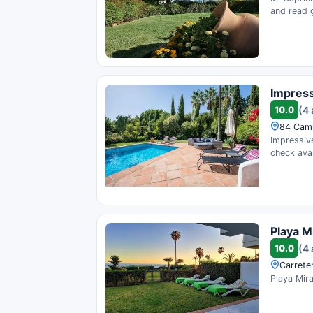
and read 
Impress
10.0
(4 
84 Cami
Impressive
check avail
Playa M
10.0
(4 
Carreter
Playa Mira