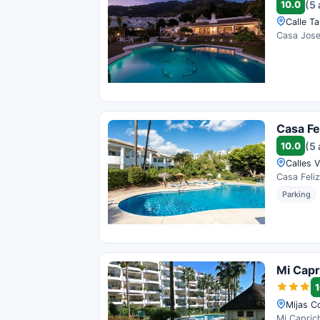
10.0
(5 
Calle Ta
Casa Jose 
Casa Fe
10.0
(5 
Calles V
Casa Feliz
Parking
Mi Capr
1
Mijas C
Mi Caprich