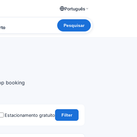
Português
s
Pesquisar
rto
top booking
Estacionamento gratuito
Filter