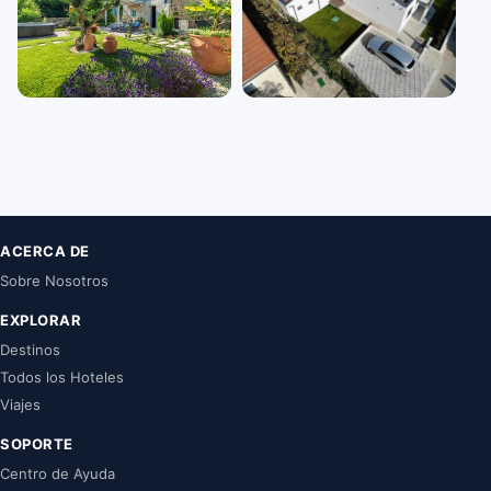
130
128 hoteles
Imotski
Valbandon
hoteles
ACERCA DE
Sobre Nosotros
EXPLORAR
Destinos
Todos los Hoteles
Viajes
SOPORTE
Centro de Ayuda