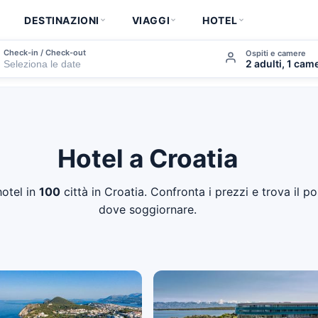
DESTINAZIONI
VIAGGI
HOTEL
Check-in / Check-out
Ospiti e camere
2 adulti, 1 cam
Hotel a Croatia
otel in
100
città in Croatia. Confronta i prezzi e trova il p
dove soggiornare.